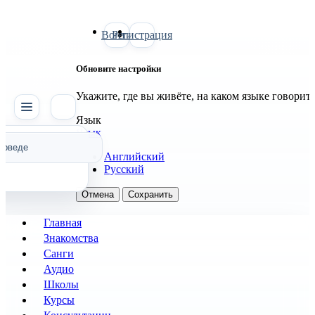
Войти
Регистрация
Обновите настройки
Укажите, где вы живёте, на каком языке говорит
SATTVA
Язык
Язык
Английский
Русский
Отмена
Сохранить
Главная
Знакомства
Санги
Аудио
Школы
Курсы