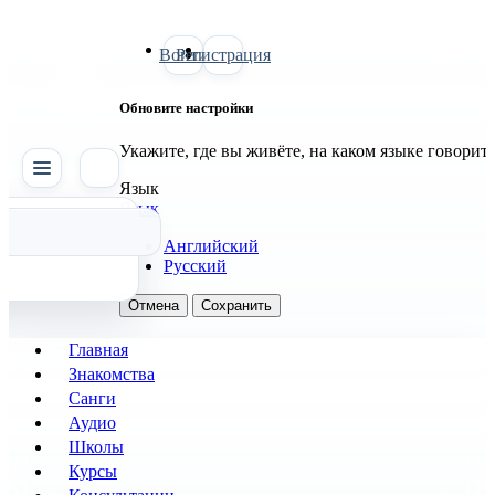
Войти
Регистрация
Обновите настройки
Укажите, где вы живёте, на каком языке говорит
SATTVA
Язык
Язык
Английский
Русский
Отмена
Сохранить
Главная
Знакомства
Санги
Аудио
Школы
Курсы