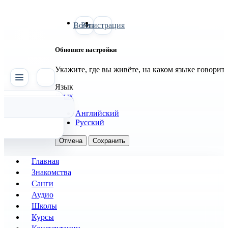
Войти
Регистрация
Обновите настройки
Укажите, где вы живёте, на каком языке говорит
SATTVA
Язык
Язык
Английский
Русский
Отмена
Сохранить
Главная
Знакомства
Санги
Аудио
Школы
Курсы