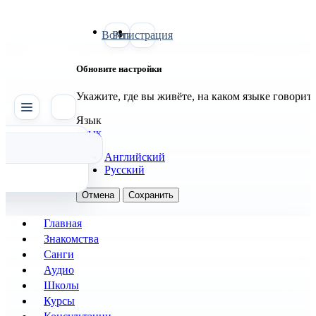
Войти
Регистрация
Обновите настройки
Укажите, где вы живёте, на каком языке говорит
SATTVA
Язык
Язык
Английский
Русский
Отмена
Сохранить
Главная
Знакомства
Санги
Аудио
Школы
Курсы