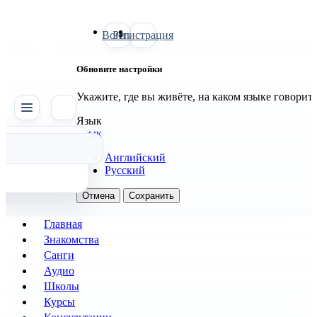
Войти
Регистрация
Обновите настройки
Укажите, где вы живёте, на каком языке говорит
SATTVA
Язык
Язык
Английский
Русский
Отмена
Сохранить
Главная
Знакомства
Санги
Аудио
Школы
Курсы