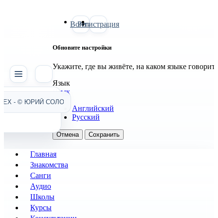
Войти
Регистрация
Обновите настройки
Укажите, где вы живёте, на каком языке говорит
SATTVA
Язык
Язык
Английский
Русский
Отмена
Сохранить
Главная
Знакомства
Санги
Аудио
Школы
Курсы