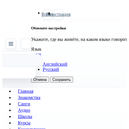
Войти
Регистрация
Обновите настройки
Укажите, где вы живёте, на каком языке говорит
SATTVA
Язык
Язык
Английский
Русский
Отмена
Сохранить
Главная
Знакомства
Санги
Аудио
Школы
Курсы