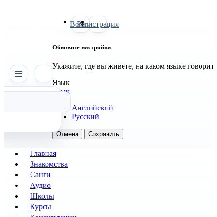
Войти
Регистрация
Обновите настройки
Укажите, где вы живёте, на каком языке говорит
SATTVA
Язык
Язык
Английский
Русский
Отмена
Сохранить
Главная
Знакомства
Санги
Аудио
Школы
Курсы