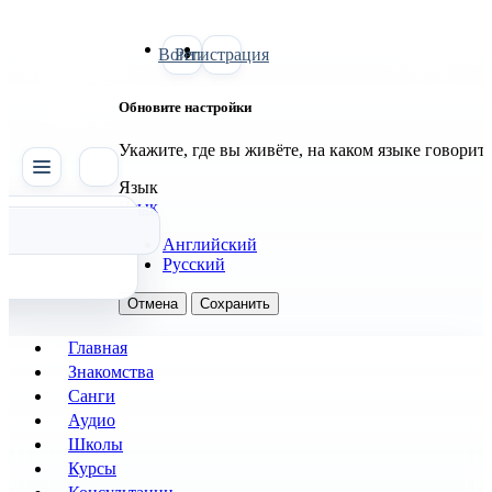
Войти
Регистрация
Обновите настройки
Укажите, где вы живёте, на каком языке говорит
SATTVA
Язык
Язык
Английский
Русский
Отмена
Сохранить
Главная
Знакомства
Санги
Аудио
Школы
Курсы