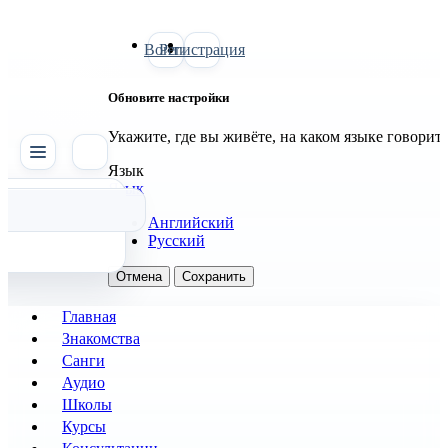
Войти
Регистрация
Обновите настройки
Укажите, где вы живёте, на каком языке говорит
Поиск
Язык
Язык
Английский
Русский
Отмена
Сохранить
Главная
Знакомства
Санги
Аудио
Школы
Курсы